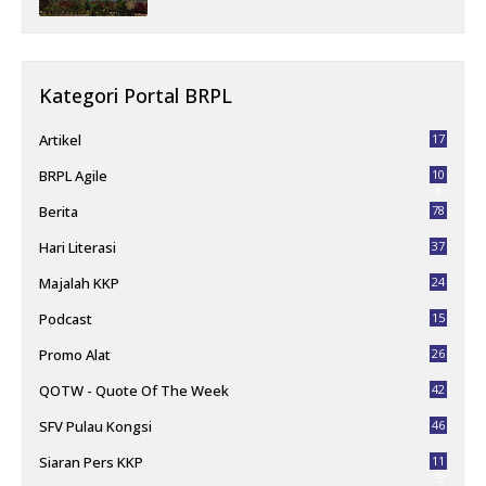
Kategori Portal BRPL
Artikel
17
BRPL Agile
10
4
Berita
78
Hari Literasi
37
Majalah KKP
24
Podcast
15
Promo Alat
26
QOTW - Quote Of The Week
42
SFV Pulau Kongsi
46
Siaran Pers KKP
11
78