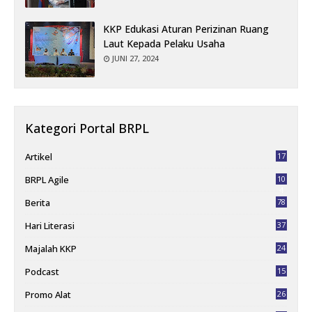
KKP Edukasi Aturan Perizinan Ruang
Laut Kepada Pelaku Usaha
JUNI 27, 2024
Kategori Portal BRPL
Artikel
17
BRPL Agile
10
4
Berita
78
Hari Literasi
37
Majalah KKP
24
Podcast
15
Promo Alat
26