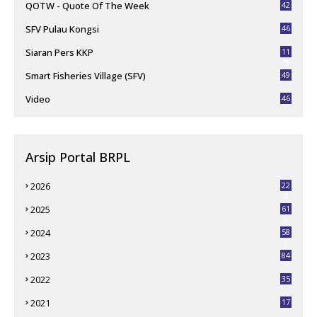
QOTW - Quote Of The Week
42
SFV Pulau Kongsi
46
Siaran Pers KKP
11
78
Smart Fisheries Village (SFV)
49
Video
46
Arsip Portal BRPL
2026
22
4
2025
61
6
2024
58
3
2023
84
2022
35
2021
17