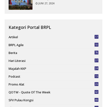
JUNI 27, 2024
Kategori Portal BRPL
Artikel
17
BRPL Agile
10
4
Berita
78
Hari Literasi
37
Majalah KKP
24
Podcast
15
Promo Alat
26
QOTW - Quote Of The Week
42
SFV Pulau Kongsi
46