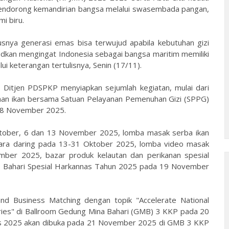
endorong kemandirian bangsa melalui swasembada pangan,
mi biru.
nya generasi emas bisa terwujud apabila kebutuhan gizi
judkan mengingat Indonesia sebagai bangsa maritim memiliki
i keterangan tertulisnya, Senin (17/11).
 Ditjen PDSPKP menyiapkan sejumlah kegiatan, mulai dari
han ikan bersama Satuan Pelayanan Pemenuhan Gizi (SPPG)
n 8 November 2025.
tober, 6 dan 13 November 2025, lomba masak serba ikan
ecara daring pada 13-31 Oktober 2025, lomba video masak
ber 2025, bazar produk kelautan dan perikanan spesial
 Bahari Spesial Harkannas Tahun 2025 pada 19 November
nd Business Matching dengan topik "Accelerate National
ies" di Ballroom Gedung Mina Bahari (GMB) 3 KKP pada 20
s 2025 akan dibuka pada 21 November 2025 di GMB 3 KKP