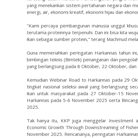
yang menekankan sistem pertahanan negara dan m
energi, air, ekonomi kreatif, ekonomi hijau dan ekono
"Kami percaya pembangunan manusia unggul khusus
terutama proteinnya terpenuhi. Dan ini bisa kita wu
ikan sebagai sumber protein," terang Machmud melalu
Guna memeriahkan peringatan Harkannas tahun ini,
bimbingan teknis (Bimtek) penanganan dan pengola
yang berlangsung pada 8 Oktober, 22 Oktober, da
Kemudian Webinar Road to Harkannas pada 29 Ok
tingkat nasional seleksi awal yang berlangsung s
ikan untuk masyarakat pada 27 Oktober-15 Novem
Harkannas pada 5-6 November 2025 serta Bincang
2025.
Tak hanya itu, KKP juga menggelar Investment a
Economic Growth Through Downstreaming of Fisher
November 2025. Rencananya, peringatan Harkanna