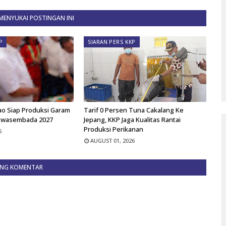
ENYUKAI POSTINGAN INI
P
SIARAN PERS KKP
ao Siap Produksi Garam
Tarif 0 Persen Tuna Cakalang Ke
Swasembada 2027
Jepang, KKP Jaga Kualitas Rantai
Produksi Perikanan
6
AUGUST 01, 2026
ING KOMENTAR