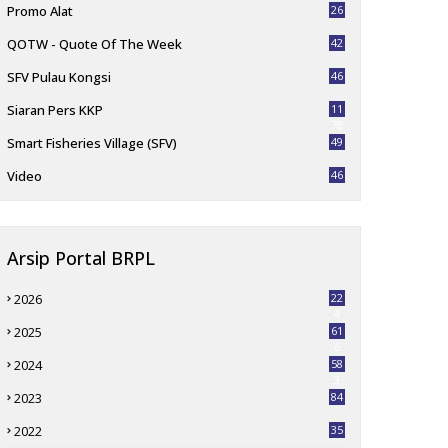
Promo Alat
26
QOTW - Quote Of The Week
42
SFV Pulau Kongsi
46
Siaran Pers KKP
11
78
Smart Fisheries Village (SFV)
49
Video
46
Arsip Portal BRPL
2026
22
4
2025
61
6
2024
58
3
2023
84
2022
35