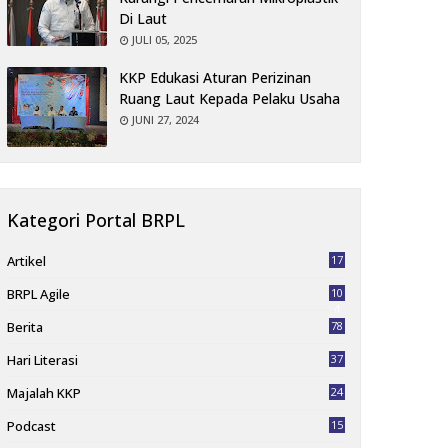
Di Laut
JULI 05, 2025
KKP Edukasi Aturan Perizinan
Ruang Laut Kepada Pelaku Usaha
JUNI 27, 2024
Kategori Portal BRPL
Artikel
17
BRPL Agile
10
4
Berita
78
Hari Literasi
37
Majalah KKP
24
Podcast
15