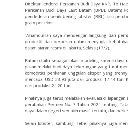
Direktur Jenderal Perikanan Budi Daya KKP, Tb Haer
Perikanan Budi Daya Laut Batam (BPBL Batam) kons
pendederan benih bening lobster (BBL), lalu pemb
gram per ekor.
“Alhamdulillah saya mendengar langsung dari pembe
produktif dan berperan dalam menyuplai kebutuha
dalam siaran resmi di Jakarta, Selasa (17/2).
Batam dipilih sebagai lokasi modeling karena daya 
pakan melalui budi daya kekerangan yang turut me
komoditas perikanan unggulan ekspor yang trennya
mencapai USD 23,93 juta dari produksi 1.144 ton.
dari produksi 2.120 ton.
Pihaknya juga terus melakukan evaluasi di lapanga
perubahan Permen No. 7 Tahun 2024 tentang Tata K
daya dalam negeri semakin masif, tertata, dan berke
Selain lobster, sambung Tebe, pihaknya juga meni