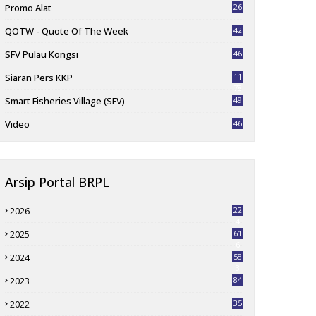
Promo Alat
26
QOTW - Quote Of The Week
42
SFV Pulau Kongsi
46
Siaran Pers KKP
11
78
Smart Fisheries Village (SFV)
49
Video
46
Arsip Portal BRPL
2026
22
4
2025
61
6
2024
58
3
2023
84
2022
35