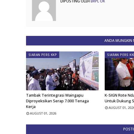
DIPOSTING OLEH
BRPL OK
ANDA MUNGKIN M
SIARAN PERS KKP
SIARAN PERS KK
Tambak Terintegrasi Waingapu
K-SIGN Rote Nd
Diproyeksikan Serap 7.000 Tenaga
Untuk Dukung 
Kerja
AUGUST 01, 202
AUGUST 01, 2026
POST