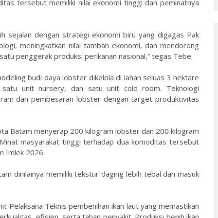
tas tersebut memiliki nilai ekonomi tinggi dan peminatnya
ih sejalan dengan strategi ekonomi biru yang digagas Pak
ologi, meningkatkan nilai tambah ekonomi, dan mendorong
h satu penggerak produksi perikanan nasional,” tegas Tebe.
eling budi daya lobster dikelola di lahan seluas 3 hektare
satu unit nursery, dan satu unit cold room. Teknologi
ram dan pembesaran lobster dengan target produktivitas
 Kota Batam menyerap 200 kilogram lobster dan 200 kilogram
 Minat masyarakat tinggi terhadap dua komoditas tersebut
an Imlek 2026.
m dinilainya memiliki tekstur daging lebih tebal dan masuk
it Pelaksana Teknis pembenihan ikan laut yang memastikan
rkualitas, efisien, serta tahan penyakit. Produksi benih ikan