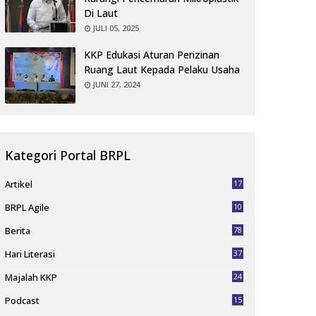
Di Laut
JULI 05, 2025
KKP Edukasi Aturan Perizinan
Ruang Laut Kepada Pelaku Usaha
JUNI 27, 2024
Kategori Portal BRPL
Artikel
17
BRPL Agile
10
4
Berita
78
Hari Literasi
37
Majalah KKP
24
Podcast
15