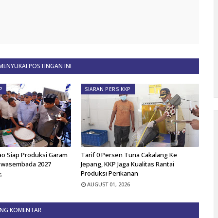
ENYUKAI POSTINGAN INI
P
SIARAN PERS KKP
ao Siap Produksi Garam
Tarif 0 Persen Tuna Cakalang Ke
Swasembada 2027
Jepang, KKP Jaga Kualitas Rantai
Produksi Perikanan
6
AUGUST 01, 2026
ING KOMENTAR