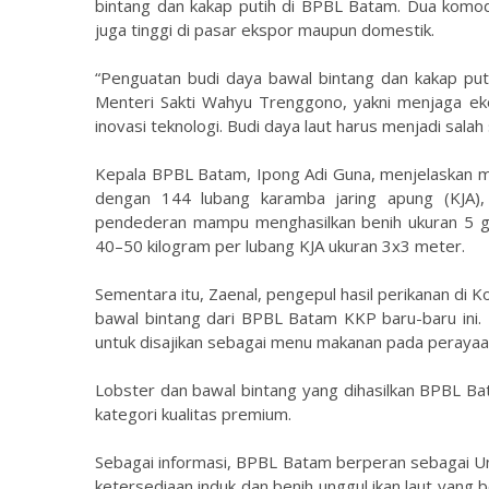
bintang dan kakap putih di BPBL Batam. Dua komodi
juga tinggi di pasar ekspor maupun domestik.
“Penguatan budi daya bawal bintang dan kakap put
Menteri Sakti Wahyu Trenggono, yakni menjaga ek
inovasi teknologi. Budi daya laut harus menjadi sala
Kepala BPBL Batam, Ipong Adi Guna, menjelaskan mod
dengan 144 lubang karamba jaring apung (KJA), 
pendederan mampu menghasilkan benih ukuran 5 g
40–50 kilogram per lubang KJA ukuran 3x3 meter.
Sementara itu, Zaenal, pengepul hasil perikanan di
bawal bintang dari BPBL Batam KKP baru-baru ini.
untuk disajikan sebagai menu makanan pada peraya
Lobster dan bawal bintang yang dihasilkan BPBL Bata
kategori kualitas premium.
Sebagai informasi, BPBL Batam berperan sebagai Un
ketersediaan induk dan benih unggul ikan laut yang be