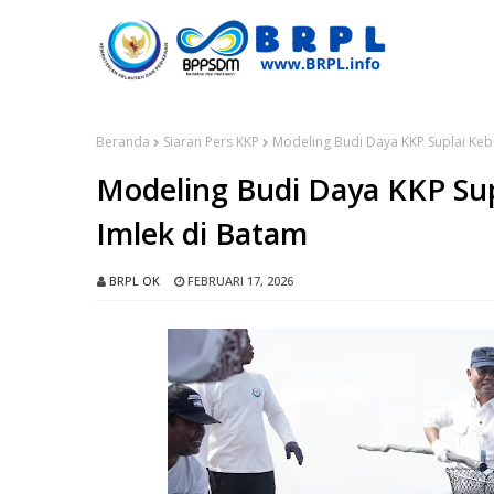
Beranda
Siaran Pers KKP
Modeling Budi Daya KKP Suplai Keb
Modeling Budi Daya KKP Su
Imlek di Batam
BRPL OK
FEBRUARI 17, 2026