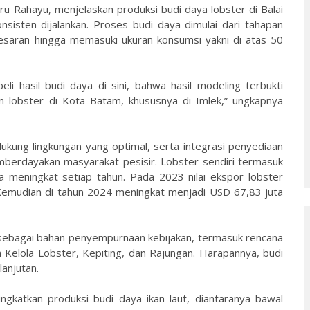
u Rahayu, menjelaskan produksi budi daya lobster di Balai
isten dijalankan. Proses budi daya dimulai dari tahapan
esaran hingga memasuki ukuran konsumsi yakni di atas 50
li hasil budi daya di sini, bahwa hasil modeling terbukti
n lobster di Kota Batam, khususnya di Imlek,” ungkapnya
dukung lingkungan yang optimal, serta integrasi penyediaan
mberdayakan masyarakat pesisir. Lobster sendiri termasuk
 meningkat setiap tahun. Pada 2023 nilai ekspor lobster
 Kemudian di tahun 2024 meningkat menjadi USD 67,83 juta
n sebagai bahan penyempurnaan kebijakan, termasuk rencana
elola Lobster, Kepiting, dan Rajungan. Harapannya, budi
lanjutan.
ngkatkan produksi budi daya ikan laut, diantaranya bawal