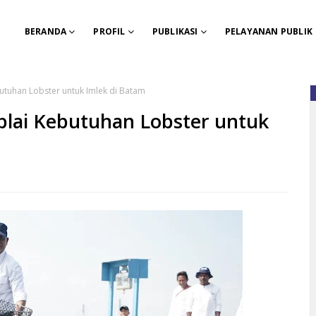
BERANDA
PROFIL
PUBLIKASI
PELAYANAN PUBLIK
utuhan Lobster untuk Imlek di Batam
plai Kebutuhan Lobster untuk