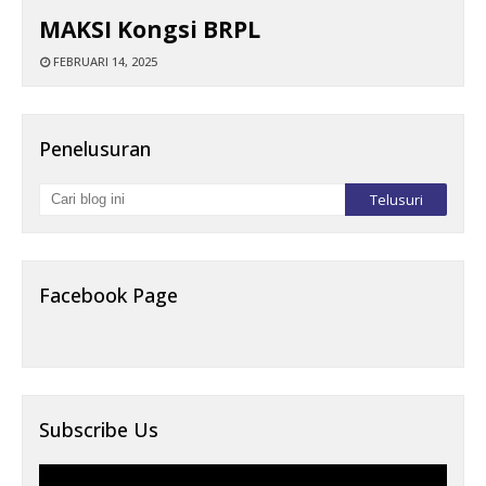
MAKSI Kongsi BRPL
FEBRUARI 14, 2025
Penelusuran
Facebook Page
Subscribe Us