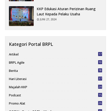
KKP Edukasi Aturan Perizinan Ruang
Laut Kepada Pelaku Usaha
JUNI 27, 2024
Kategori Portal BRPL
Artikel
17
BRPL Agile
10
4
Berita
78
Hari Literasi
37
Majalah KKP
24
Podcast
15
Promo Alat
26