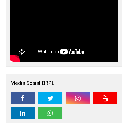
Media Sosial BRPL