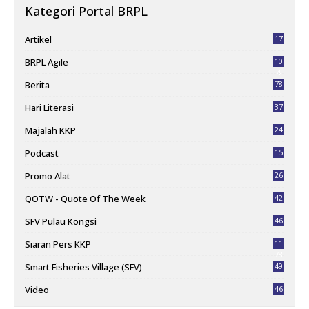
Kategori Portal BRPL
Artikel
17
BRPL Agile
10
4
Berita
78
Hari Literasi
37
Majalah KKP
24
Podcast
15
Promo Alat
26
QOTW - Quote Of The Week
42
SFV Pulau Kongsi
46
Siaran Pers KKP
11
78
Smart Fisheries Village (SFV)
49
Video
46