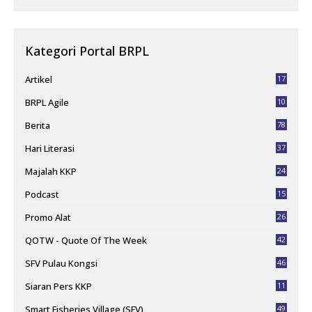
Kategori Portal BRPL
Artikel
17
BRPL Agile
10
4
Berita
78
Hari Literasi
37
Majalah KKP
24
Podcast
15
Promo Alat
26
QOTW - Quote Of The Week
42
SFV Pulau Kongsi
46
Siaran Pers KKP
11
78
Smart Fisheries Village (SFV)
49