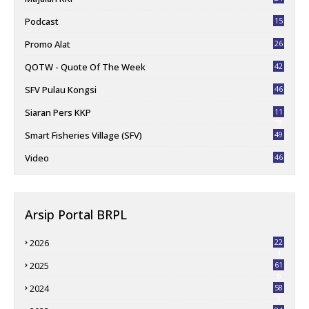
Podcast
15
Promo Alat
26
QOTW - Quote Of The Week
42
SFV Pulau Kongsi
46
Siaran Pers KKP
11
78
Smart Fisheries Village (SFV)
49
Video
46
Arsip Portal BRPL
2026
22
4
2025
61
6
2024
58
3