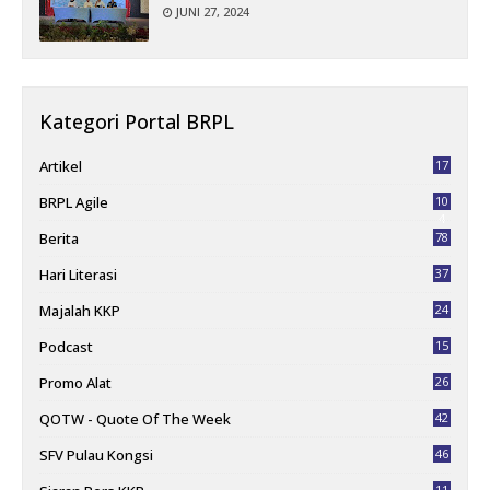
JUNI 27, 2024
Kategori Portal BRPL
Artikel
17
BRPL Agile
10
4
Berita
78
Hari Literasi
37
Majalah KKP
24
Podcast
15
Promo Alat
26
QOTW - Quote Of The Week
42
SFV Pulau Kongsi
46
11