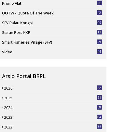
Promo Alat
26
QOTW - Quote Of The Week
42
SFV Pulau Kongsi
46
Siaran Pers KKP
11
78
Smart Fisheries Village (SFV)
49
Video
46
Arsip Portal BRPL
2026
22
4
2025
61
6
2024
58
3
2023
84
2022
35