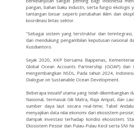
berkelanjutan sangat penting bagi Indonesia men
pangan, bahan baku industri, serta fungsi ekologi
tantangan besar seperti perubahan iklim dan ekspl
koordinasi lintas sektor.
"Sebagai sistem yang terstruktur dan terintegras
dan mendukung pengambilan keputusan nasional da
Kusdiantoro.
Sejak 2020, KKP bersama Bappenas, Kementerian
Global Ocean Accounts Partnership (GOAP) dan B
mengembangkan NSDL. Pada tahun 2024, Indonesia
Dialogue on Sustainable Ocean Development.
Beberapa inisiatif utama yang telah dikembangkan 
Nasional, termasuk Gili Matra, Raja Ampat, dan Lau
sumber daya laut secara real-time; Tabel Andalu
menyajikan data nilai ekonomi dari ekosistem pesi
dampak investasi terhadap kondisi ekosistem; St
Ekosistem Pesisir dan Pulau-Pulau Kecil serta SNI Ne