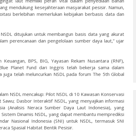
gingat laut memiliki peran vital dalam penyediaan bahan
s yang mendukung kesejahteraan masyarakat pesisir. Namun,
oitasi berlebihan memerlukan kebijakan berbasis data dan
i, NSDL ditujukan untuk membangun basis data yang akurat
lam perencanaan dan pengelolaan sumber daya laut,” ujar
 Keuangan, BPS, BIG, Yayasan Rekam Nusantara (RNF),
lue Planet Fund dari Inggris telah bekerja sama dalam
 juga telah meluncurkan NSDL pada forum The 5th Global
dalam NSDL mencakup: Pilot NSDL di 10 Kawasan Konservasi
t Sawu; Dasbor Interaktif NSDL, yang menyajikan informasi
sia (Analisis Neraca Sumber Daya Laut Indonesia), yang
sir; Sistem Dinamis NSDL, yang dapat membantu memprediksi
andar Nasional Indonesia (SNI) untuk NSDL, termasuk SNI
raca Spasial Habitat Bentik Pesisir.