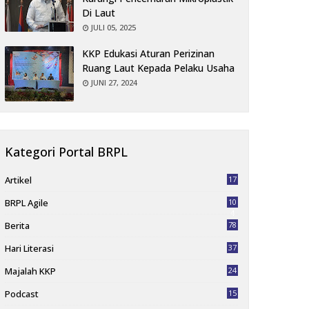
Di Laut
JULI 05, 2025
KKP Edukasi Aturan Perizinan
Ruang Laut Kepada Pelaku Usaha
JUNI 27, 2024
Kategori Portal BRPL
Artikel
17
BRPL Agile
10
4
Berita
78
Hari Literasi
37
Majalah KKP
24
Podcast
15