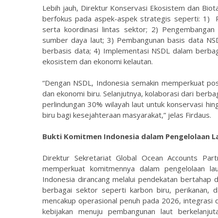
Lebih jauh, Direktur Konservasi Ekosistem dan Biot
berfokus pada aspek-aspek strategis seperti: 1) 
serta koordinasi lintas sektor; 2) Pengembangan
sumber daya laut; 3) Pembangunan basis data NS
berbasis data; 4) Implementasi NSDL dalam berbagai
ekosistem dan ekonomi kelautan.
“Dengan NSDL, Indonesia semakin memperkuat posi
dan ekonomi biru. Selanjutnya, kolaborasi dari ber
perlindungan 30% wilayah laut untuk konservasi hi
biru bagi kesejahteraan masyarakat,” jelas Firdaus.
Bukti Komitmen Indonesia dalam Pengelolaan L
Direktur Sekretariat Global Ocean Accounts Part
memperkuat komitmennya dalam pengelolaan laut
Indonesia dirancang melalui pendekatan bertahap 
berbagai sektor seperti karbon biru, perikanan,
mencakup operasional penuh pada 2026, integrasi 
kebijakan menuju pembangunan laut berkelanju