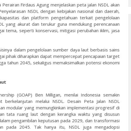
a Perairan Firdaus Agung menjelaskan peta jalan NSDL akan
Penyelarasan NSDL dengan kebijakan nasional dan daerah,
 kapasitas dan platform pengetahuan terkait pengelolaan
DL yang akurat dan terukur guna mendukung perencanaan
 tema, seperti konservasi, mitigasi perubahan iklim, jasa
sinya dalam pengelolaan sumber daya laut berbasis sains
bagai pihak diharapkan dapat mempercepat pencapaian target
ngga tahun 2045, sekaligus memaksimalkan potensi ekonomi
aut
nership (GOAP) Ben Milligan, menilai Indonesia semakin
 berkelanjutan melalui NSDL. Desain Peta Jalan NSDL
dan modular yang memungkinkan implementasi progresif di
 dan tata ruang laut dengan kerangka waktu yang disusun
dalam pengambilan keputusan pada 2029, dan transformasi
tan pada 2045. Tak hanya itu, NSDL juga mengadopsi