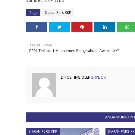
Sumber: KKP WEB
Tags
Siaran Pers KKP
LEBIH LAMA
BRPL Terbaik 1 Manajemen Pengetahuan Awards KKP
DIPOSTING OLEH
BRPL OK
ANDA MUNGKIN M
SIARAN PERS KKP
SIARAN PERS KK