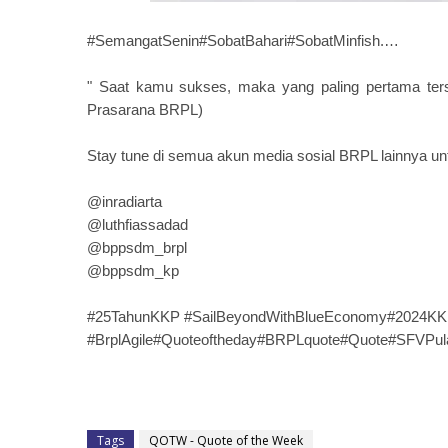
#SemangatSenin#SobatBahari#SobatMinfish.…
" Saat kamu sukses, maka yang paling pertama ter
Prasarana BRPL)
Stay tune di semua akun media sosial BRPL lainnya unt
@inradiarta
@luthfiassadad
@bppsdm_brpl
@bppsdm_kp
#25TahunKKP #SailBeyondWithBlueEconomy#2024KK
#BrplAgile#Quoteoftheday#BRPLquote#Quote#SFVPula
Tags
QOTW - Quote of the Week