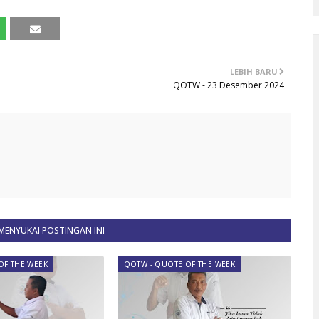
LEBIH BARU
QOTW - 23 Desember 2024
ENYUKAI POSTINGAN INI
OF THE WEEK
QOTW - QUOTE OF THE WEEK