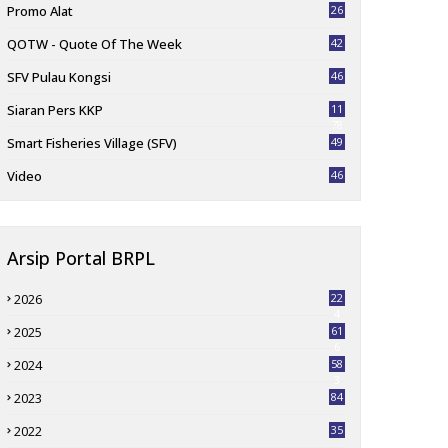
Promo Alat
26
QOTW - Quote Of The Week
42
SFV Pulau Kongsi
46
Siaran Pers KKP
11
78
Smart Fisheries Village (SFV)
49
Video
46
Arsip Portal BRPL
2026
22
4
2025
61
6
2024
58
3
2023
84
2022
35