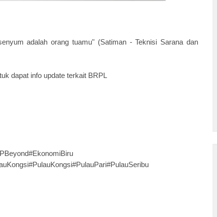
senyum adalah orang tuamu" (Satiman - Teknisi Sarana dan
uk dapat info update terkait BRPL
PBeyond#EkonomiBiru
uKongsi#PulauKongsi#PulauPari#PulauSeribu