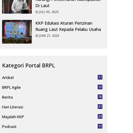
Di Laut
JULI 05, 2025
KKP Edukasi Aturan Perizinan
Ruang Laut Kepada Pelaku Usaha
JUNI 27, 2024
Kategori Portal BRPL
Artikel
17
BRPL Agile
10
4
Berita
78
Hari Literasi
37
Majalah KKP
24
Podcast
15