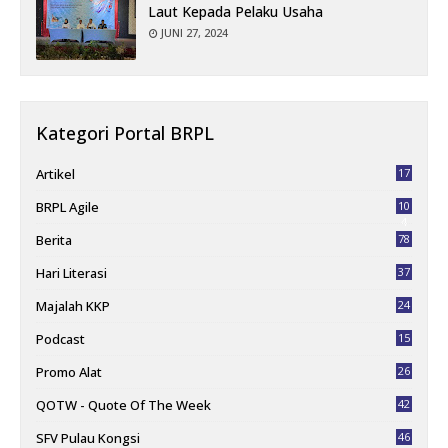
Laut Kepada Pelaku Usaha
JUNI 27, 2024
Kategori Portal BRPL
Artikel
17
BRPL Agile
10
4
Berita
78
Hari Literasi
37
Majalah KKP
24
Podcast
15
Promo Alat
26
QOTW - Quote Of The Week
42
SFV Pulau Kongsi
46