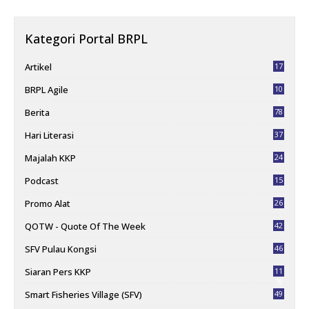
Kategori Portal BRPL
Artikel
17
BRPL Agile
10
4
Berita
78
Hari Literasi
37
Majalah KKP
24
Podcast
15
Promo Alat
26
QOTW - Quote Of The Week
42
SFV Pulau Kongsi
46
Siaran Pers KKP
11
78
Smart Fisheries Village (SFV)
49