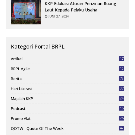
KKP Edukasi Aturan Perizinan Ruang
Laut Kepada Pelaku Usaha
JUNI 27, 2024
Kategori Portal BRPL
Artikel
17
BRPL Agile
10
4
Berita
78
Hari Literasi
37
Majalah KKP
24
Podcast
15
Promo Alat
26
QOTW - Quote Of The Week
42