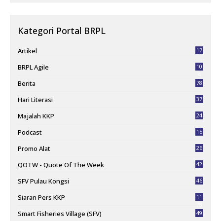
Kategori Portal BRPL
Artikel
17
BRPL Agile
10
4
Berita
78
Hari Literasi
37
Majalah KKP
24
Podcast
15
Promo Alat
26
QOTW - Quote Of The Week
42
SFV Pulau Kongsi
46
Siaran Pers KKP
11
78
Smart Fisheries Village (SFV)
49