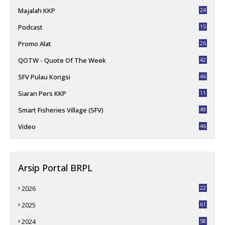
Majalah KKP
24
Podcast
15
Promo Alat
26
QOTW - Quote Of The Week
42
SFV Pulau Kongsi
46
Siaran Pers KKP
11
78
Smart Fisheries Village (SFV)
49
Video
46
Arsip Portal BRPL
2026
22
4
2025
61
6
2024
58