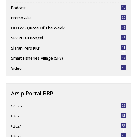
Podcast
15
Promo Alat
26
QOTW - Quote Of The Week
42
SFV Pulau Kongsi
46
Siaran Pers KKP
11
78
Smart Fisheries Village (SFV)
49
Video
46
Arsip Portal BRPL
2026
22
4
2025
61
6
2024
58
3
2023
84