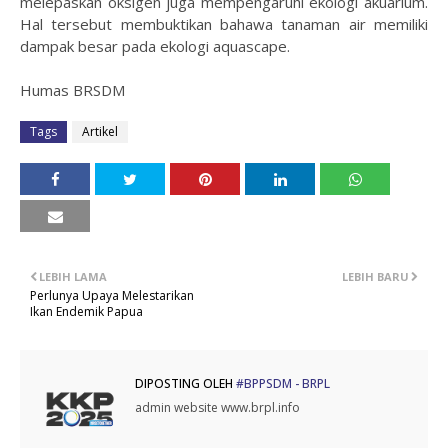
melepaskan oksigen juga mempengaruhi ekologi akuarium.
Hal tersebut membuktikan bahawa tanaman air memiliki
dampak besar pada ekologi aquascape.
Humas BRSDM
Tags
Artikel
LEBIH LAMA
LEBIH BARU
Perlunya Upaya Melestarikan
Ikan Endemik Papua
DIPOSTING OLEH
#BPPSDM - BRPL
admin website www.brpl.info