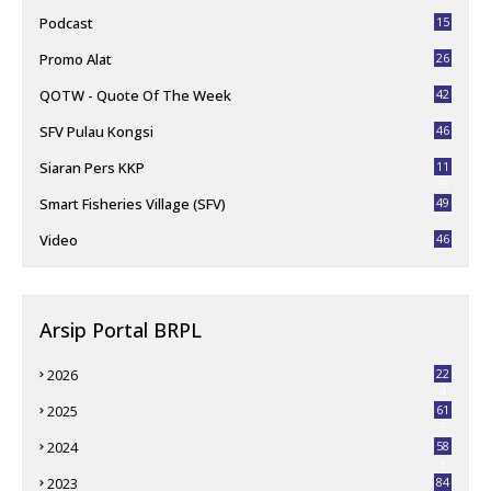
Podcast
15
Promo Alat
26
QOTW - Quote Of The Week
42
SFV Pulau Kongsi
46
Siaran Pers KKP
11
78
Smart Fisheries Village (SFV)
49
Video
46
Arsip Portal BRPL
2026
22
4
2025
61
6
2024
58
3
2023
84