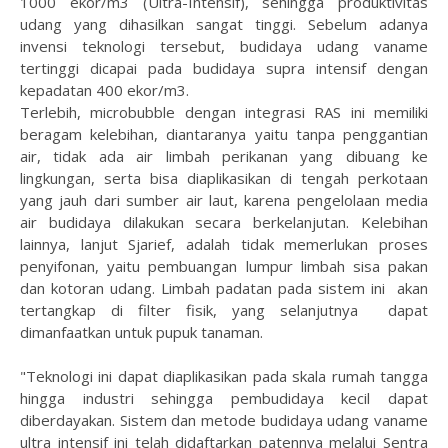
1000 ekor/m3 (Ultra-Intensif), sehingga produktivitas
udang yang dihasilkan sangat tinggi. Sebelum adanya
invensi teknologi tersebut, budidaya udang vaname
tertinggi dicapai pada budidaya supra intensif dengan
kepadatan 400 ekor/m3.
Terlebih, microbubble dengan integrasi RAS ini memiliki
beragam kelebihan, diantaranya yaitu tanpa penggantian
air, tidak ada air limbah perikanan yang dibuang ke
lingkungan, serta bisa diaplikasikan di tengah perkotaan
yang jauh dari sumber air laut, karena pengelolaan media
air budidaya dilakukan secara berkelanjutan. Kelebihan
lainnya, lanjut Sjarief, adalah tidak memerlukan proses
penyifonan, yaitu pembuangan lumpur limbah sisa pakan
dan kotoran udang. Limbah padatan pada sistem ini akan
tertangkap di filter fisik, yang selanjutnya dapat
dimanfaatkan untuk pupuk tanaman.
"Teknologi ini dapat diaplikasikan pada skala rumah tangga
hingga industri sehingga pembudidaya kecil dapat
diberdayakan. Sistem dan metode budidaya udang vaname
ultra intensif ini telah didaftarkan patennya melalui Sentra