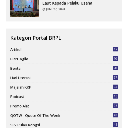
Laut Kepada Pelaku Usaha
JUNI 27, 2024
Kategori Portal BRPL
Artikel
17
BRPL Agile
10
4
Berita
78
Hari Literasi
37
Majalah KKP
24
Podcast
15
Promo Alat
26
QOTW - Quote Of The Week
42
SFV Pulau Kongsi
46