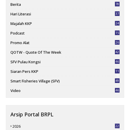
Berita
78
Hari Literasi
37
Majalah KKP
24
Podcast
15
Promo Alat
26
QOTW - Quote Of The Week
42
SFV Pulau Kongsi
46
Siaran Pers KKP
11
78
Smart Fisheries Village (SFV)
49
Video
46
Arsip Portal BRPL
2026
22