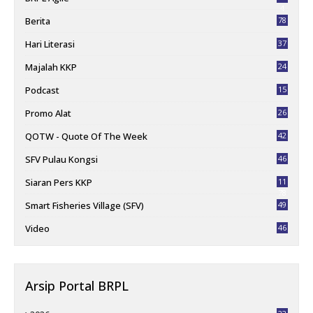
4
Berita
78
Hari Literasi
37
Majalah KKP
24
Podcast
15
Promo Alat
26
QOTW - Quote Of The Week
42
SFV Pulau Kongsi
46
Siaran Pers KKP
11
78
Smart Fisheries Village (SFV)
49
Video
46
Arsip Portal BRPL