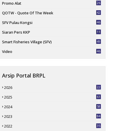
Promo Alat
26
QOTW - Quote Of The Week
42
SFV Pulau Kongsi
46
Siaran Pers KKP
11
78
Smart Fisheries Village (SFV)
49
Video
46
Arsip Portal BRPL
2026
22
4
2025
61
6
2024
58
3
2023
84
2022
35