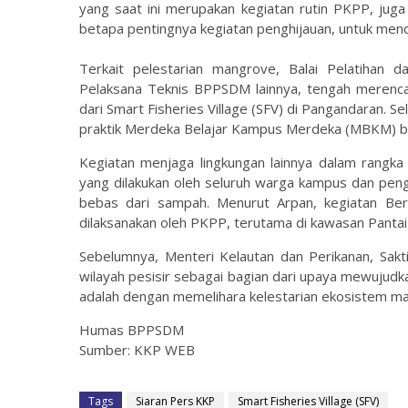
yang saat ini merupakan kegiatan rutin PKPP, jug
betapa pentingnya kegiatan penghijauan, untuk mendu
Terkait pelestarian mangrove, Balai Pelatihan 
Pelaksana Teknis BPPSDM lainnya, tengah meren
dari Smart Fisheries Village (SFV) di Pangandaran. S
praktik Merdeka Belajar Kampus Merdeka (MBKM) ba
Kegiatan menjaga lingkungan lainnya dalam rangka
yang dilakukan oleh seluruh warga kampus dan pe
bebas dari sampah. Menurut Arpan, kegiatan Bers
dilaksanakan oleh PKPP, terutama di kawasan Pantai
Sebelumnya, Menteri Kelautan dan Perikanan, Sa
wilayah pesisir sebagai bagian dari upaya mewujudka
adalah dengan memelihara kelestarian ekosistem m
Humas BPPSDM
Sumber: KKP WEB
Tags
Siaran Pers KKP
Smart Fisheries Village (SFV)