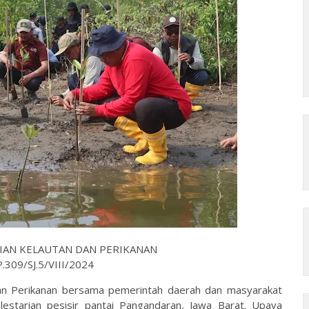
IAN KELAUTAN DAN PERIKANAN
309/SJ.5/VIII/2024
n Perikanan bersama pemerintah daerah dan masyarakat
estarian pesisir pantai Pangandaran, Jawa Barat. Upaya