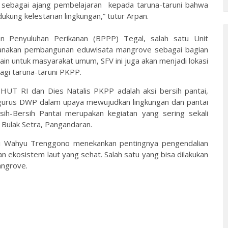
a sebagai ajang pembelajaran kepada taruna-taruni bahwa
kung kelestarian lingkungan,” tutur Arpan.
dan Penyuluhan Perikanan (BPPP) Tegal, salah satu Unit
canakan pembangunan eduwisata mangrove sebagai bagian
elain untuk masyarakat umum, SFV ini juga akan menjadi lokasi
gi taruna-taruni PKPP.
 HUT RI dan Dies Natalis PKPP adalah aksi bersih pantai,
ngurus DWP dalam upaya mewujudkan lingkungan dan pantai
ih-Bersih Pantai merupakan kegiatan yang sering sekali
 Bulak Setra, Pangandaran.
kti Wahyu Trenggono menekankan pentingnya pengendalian
n ekosistem laut yang sehat. Salah satu yang bisa dilakukan
angrove.