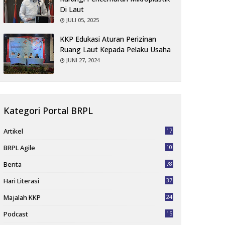
Di Laut
JULI 05, 2025
KKP Edukasi Aturan Perizinan
Ruang Laut Kepada Pelaku Usaha
JUNI 27, 2024
Kategori Portal BRPL
Artikel
17
BRPL Agile
10
4
Berita
78
Hari Literasi
37
Majalah KKP
24
Podcast
15