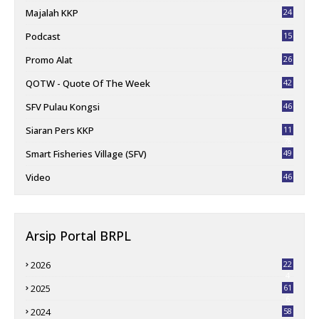
Majalah KKP
24
Podcast
15
Promo Alat
26
QOTW - Quote Of The Week
42
SFV Pulau Kongsi
46
Siaran Pers KKP
11
78
Smart Fisheries Village (SFV)
49
Video
46
Arsip Portal BRPL
2026
22
4
2025
61
6
2024
58