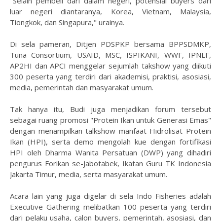
"Selain pembeli dari dalam negeri, potensial buyers dari
luar negeri diantaranya, Korea, Vietnam, Malaysia,
Tiongkok, dan Singapura," urainya.
Di sela pameran, Ditjen PDSPKP bersama BPPSDMKP,
Tuna Consortium, USAID, MSC, ISPIKANI, WWF, IPNLF,
AP2HI dan APCI menggelar sejumlah takshow yang diikuti
300 peserta yang terdiri dari akademisi, praktisi, asosiasi,
media, pemerintah dan masyarakat umum.
Tak hanya itu, Budi juga menjadikan forum tersebut
sebagai ruang promosi "Protein Ikan untuk Generasi Emas"
dengan menampilkan talkshow manfaat Hidrolisat Protein
Ikan (HPI), serta demo mengolah kue dengan fortifikasi
HPI oleh Dharma Wanita Persatuan (DWP) yang dihadiri
pengurus Forikan se-Jabotabek, Ikatan Guru TK Indonesia
Jakarta Timur, media, serta masyarakat umum.
Acara lain yang juga digelar di sela Indo Fisheries adalah
Executive Gathering melibatkan 100 peserta yang terdiri
dari pelaku usaha, calon buyers, pemerintah, asosiasi, dan