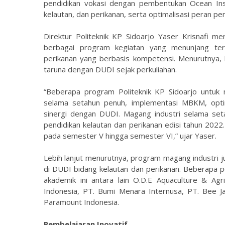
pendidikan vokasi dengan pembentukan Ocean Institu
kelautan, dan perikanan, serta optimalisasi peran p
Direktur Politeknik KP Sidoarjo Yaser Krisnafi
berbagai program kegiatan yang menunjang terw
perikanan yang berbasis kompetensi. Menurutnya
taruna dengan DUDI sejak perkuliahan.
“Beberapa program Politeknik KP Sidoarjo untu
selama setahun penuh, implementasi MBKM, optima
sinergi dengan DUDI. Magang industri selama seta
pendidikan kelautan dan perikanan edisi tahun 2022
pada semester V hingga semester VI,” ujar Yaser.
Lebih lanjut menurutnya, program magang industri j
di DUDI bidang kelautan dan perikanan. Beberapa p
akademik ini antara lain O.D.E Aquaculture & Agr
Indonesia, PT. Bumi Menara Internusa, PT. Bee J
Paramount Indonesia.
Pembelajaran Inovatif