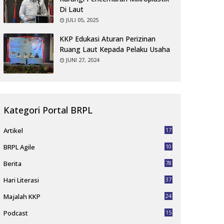
Di Laut
JULI 05, 2025
KKP Edukasi Aturan Perizinan
Ruang Laut Kepada Pelaku Usaha
JUNI 27, 2024
Kategori Portal BRPL
Artikel
17
BRPL Agile
10
4
Berita
78
Hari Literasi
37
Majalah KKP
24
Podcast
15