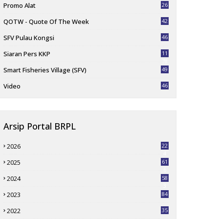
Promo Alat
26
QOTW - Quote Of The Week
42
SFV Pulau Kongsi
46
Siaran Pers KKP
11
78
Smart Fisheries Village (SFV)
49
Video
46
Arsip Portal BRPL
2026
22
4
2025
61
6
2024
58
3
2023
84
2022
35