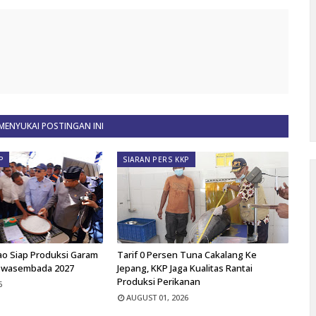
ENYUKAI POSTINGAN INI
P
SIARAN PERS KKP
ao Siap Produksi Garam
Tarif 0 Persen Tuna Cakalang Ke
Swasembada 2027
Jepang, KKP Jaga Kualitas Rantai
Produksi Perikanan
6
AUGUST 01, 2026