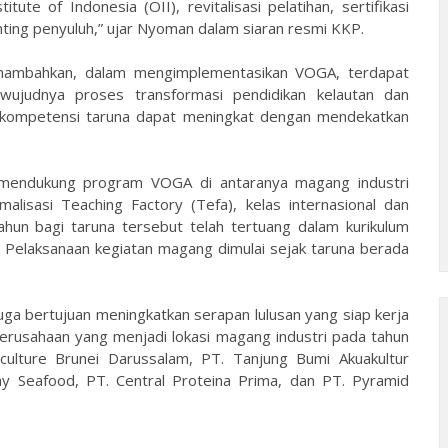
te of Indonesia (OII), revitalisasi pelatihan, sertifikasi
enting penyuluh,” ujar Nyoman dalam siaran resmi KKP.
 menambahkan, dalam mengimplementasikan VOGA, terdapat
ujudnya proses transformasi pendidikan kelautan dan
, kompetensi taruna dapat meningkat dengan mendekatkan
k mendukung program VOGA di antaranya magang industri
lisasi Teaching Factory (Tefa), kelas internasional dan
hun bagi taruna tersebut telah tertuang dalam kurikulum
. Pelaksanaan kegiatan magang dimulai sejak taruna berada
uga bertujuan meningkatkan serapan lulusan yang siap kerja
erusahaan yang menjadi lokasi magang industri pada tahun
iculture Brunei Darussalam, PT. Tanjung Bumi Akuakultur
ay Seafood, PT. Central Proteina Prima, dan PT. Pyramid